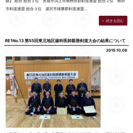
績】 総合 総合１位 男鹿市潟上市南秋田郡剣道連盟 総合２位 秋田
市剣道連盟 総合３位 湯沢市雄勝郡剣道連盟…
続きを読む
RE1No.13 第55回東北地区歯科医師親善剣道大会の結果について
2019.10.08