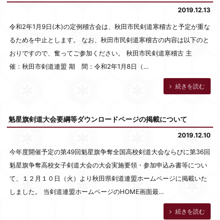
2019.12.13
令和2年1月9日(木)の定例稽古会は、秋田市民剣道寒稽古と予定が重な
るためを中止とします。 なお、秋田市民剣道寒稽古の内容は以下のと
おりですので、奮ってご参加ください。 秋田市民剣道寒稽古 主
催：秋田市剣道連盟 期 間：令和2年1月8日（…
続きを読む
魁星旗剣道大会要綱等ダウンロードページの掲載について
2019.12.10
今年度開催予定の第49回魁星旗争奪全国高校剣道大会ならびに第36回
魁星旗争奪高校女子剣道大会の大会実施要領・参加申込み書等につい
て、１２月１０日（火）より秋田県剣道連盟ホームページに掲載いた
しました。 当剣道連盟ホームページのHOME画面最…
続きを読む