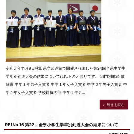
令和元年11月9日秋田県立武道館で開催されました第24回全県中学生
学年別剣道大会の結果については以下のとおりです。 部門別成績 敢
闘賞 中学１年男子入賞者 中学１年女子入賞者 中学２年男子入賞者 中
学２年女子入賞者 学校対抗の部 中学１年男…
続きを読む
RE1No.16 第22回全県小学生学年別剣道大会の結果について