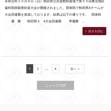
令和元年１０月６日（日）秋田県立武道館剣道場で第５５回東北地区
歯科医師親善剣道大会が開催されました。団体戦で秋田県Aチームが
大会四連覇を達成しております。結果は以下の通りです。 団体戦
優 勝 秋田県Ａ ※大会四連覇 準優勝 …
続きを読む
…
1
2
4
次へ
ニュースTOP