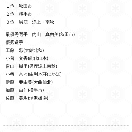
１位 秋田市
２位 横手市
３位 男鹿・潟上・南秋
最優秀選手 内山 真由美(秋田市)
優秀選手
工藤 彩(大館北秋)
小畠 文香(能代山本)
畠山 樹里(男鹿潟上南秋)
小番 奈々(由利本荘にかほ)
伊藤 亜由美(大曲仙北)
加藤 由佳(横手市)
佐藤 美歩(湯沢雄勝)