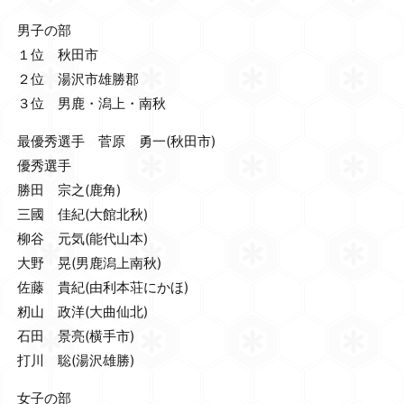
男子の部
１位 秋田市
２位 湯沢市雄勝郡
３位 男鹿・潟上・南秋
最優秀選手 菅原 勇一(秋田市)
優秀選手
勝田 宗之(鹿角)
三國 佳紀(大館北秋)
柳谷 元気(能代山本)
大野 晃(男鹿潟上南秋)
佐藤 貴紀(由利本荘にかほ)
籾山 政洋(大曲仙北)
石田 景亮(横手市)
打川 聡(湯沢雄勝)
女子の部