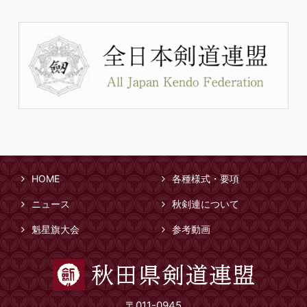
HOME
各種様式・要項
ニュース
秋剣連について
魁星旗大会
参考動画
〒011-0945