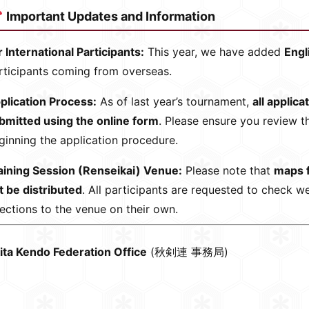
Important Updates and Information
r International Participants:
This year, we have added
Engl
rticipants coming from overseas.
plication Process:
As of last year’s tournament,
all applica
bmitted using the online form
. Please ensure you review t
ginning the application procedure.
aining Session (Renseikai) Venue:
Please note that
maps f
t be distributed
. All participants are requested to check 
rections to the venue on their own.
ita Kendo Federation Office
(秋剣連 事務局)