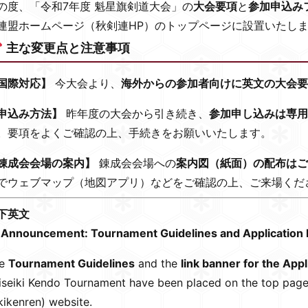
の度、「令和7年度 魁星旗剣道大会」の
大会要項
と
参加申込み
連盟ホームページ（秋剣連HP）のトップページに設置いたし
主な変更点と注意事項
国際対応】
今大会より、
海外からの参加者向けに英文の大会要
申込み方法】
昨年度の大会から引き続き、
参加申し込みは専用
。要項をよくご確認の上、手続きをお願いいたします。
錬成会会場の案内】
錬成会会場への
案内図（紙面）の配布はご
でウェブマップ（地図アプリ）などをご確認の上、ご来場くだ
下英文
Announcement: Tournament Guidelines and Application L
he
Tournament Guidelines
and the
link banner for the App
iseiki Kendo Tournament have been placed on the top page
kikenren) website.