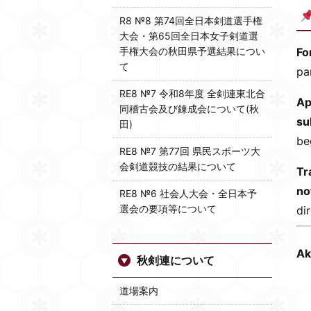
R8 №8 第74回全日本剣道選手権
大会・第65回全日本女子剣道選
手権大会の秋田県予選結果につい
Fo
て
pa
RE8 №7 令和8年度 全剣連東北合
Ap
同稽古会及び錬成会について(秋
su
田)
be
RE8 №7 第77回 県民スポーツ大
会剣道競技の結果について
Tr
no
RE8 №6 社会人大会・全日本予
選会の要項等について
di
Ak
秋剣連について
道場案内