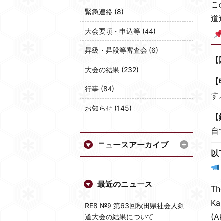
こ
緊急連絡 (8)
道
大会要項・申込等 (44)
昇級・昇段等審査会 (6)
【
大会の結果 (232)
【
行事 (84)
す
お知らせ (145)
【
自
ニュースアーカイブ
以
最近のニュース
T
Ka
RE8 №9 第63回秋田県社会人剣
(A
道大会の結果について