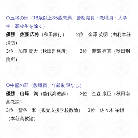
○五将の部（18歳以上35歳未満、警察職員・教職員・大学
生・高校生を除く）
優勝 佐藤 広将
（秋田銀行） 2位 金澤 英明（由利本荘
消防）
3位 加藤 貴大（秋田刑務所） 3位 渡部 有真（秋田刑
務所）
○中堅の部（教職員、年齢制限なし）
優勝 山﨑 洵
（能代高教諭） 2位 金森 康臣（秋田南
高教諭）
3位 鷲谷 和（視覚支援学校教諭） 3位 佐々木 祐輔
（本荘高教諭）