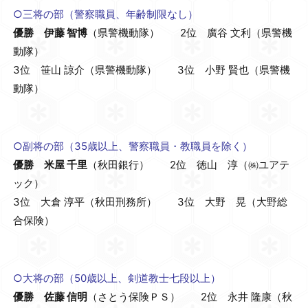
○三将の部（警察職員、年齢制限なし）
優勝 伊藤 智博
（県警機動隊） 2位 廣谷 文利（県警機
動隊）
3位 笹山 諒介（県警機動隊） 3位 小野 賢也（県警機
動隊）
○副将の部（35歳以上、警察職員・教職員を除く）
優勝 米屋 千里
（秋田銀行） 2位 徳山 淳（㈱ユアテ
ック）
3位 大倉 淳平（秋田刑務所） 3位 大野 晃（大野総
合保険）
○大将の部（50歳以上、剣道教士七段以上）
優勝 佐藤 信明
（さとう保険ＰＳ） 2位 永井 隆康（秋