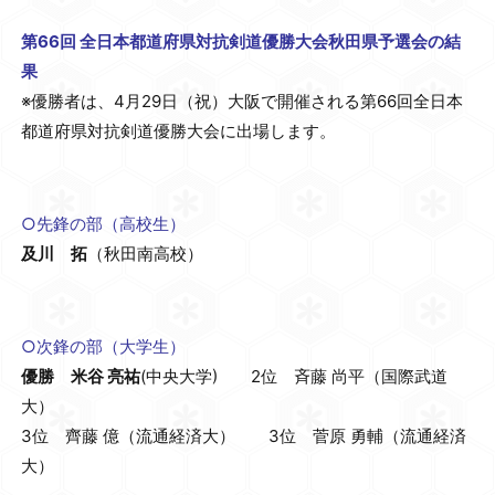
第66回 全日本都道府県対抗剣道優勝大会秋田県予選会の結
果
※優勝者は、4月29日（祝）大阪で開催される第66回全日本
都道府県対抗剣道優勝大会に出場します。
○先鋒の部（高校生）
及川 拓
（秋田南高校）
○次鋒の部（大学生）
優勝 米谷 亮祐
(中央大学) 2位 斉藤 尚平（国際武道
大）
3位 齊藤 億（流通経済大） 3位 菅原 勇輔（流通経済
大）