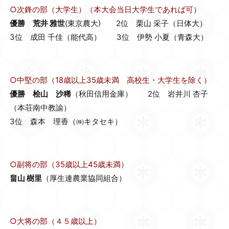
○次鋒の部（大学生）（本大会当日大学生であれば可）
優勝 荒井 雅世
(東京農大) 2位 栗山 采子（日体大）
3位 成田 千佳（能代高） 3位 伊勢 小夏（青森大）
○中堅の部（18歳以上35歳未満 高校生・大学生を除く）
優勝 桧山 沙稀
（秋田信用金庫） 2位 岩井川 杏子
（本荘南中教諭）
3位 森本 理香（㈱キタセキ）
○副将の部（35歳以上45歳未満）
畠山 樹里
（厚生連農業協同組合）
○大将の部（４５歳以上）