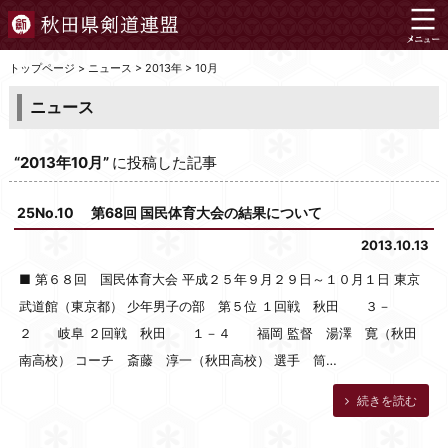
トップページ
>
ニュース
>
2013年
>
10月
ニュース
“2013年10月”
に投稿した記事
25No.10 第68回 国民体育大会の結果について
2013.10.13
■ 第６８回 国民体育大会 平成２５年９月２９日～１０月１日 東京
武道館（東京都） 少年男子の部 第５位 １回戦 秋田 ３－
２ 岐阜 ２回戦 秋田 １－４ 福岡 監督 湯澤 寛（秋田
南高校） コーチ 斎藤 淳一（秋田高校） 選手 筒…
続きを読む