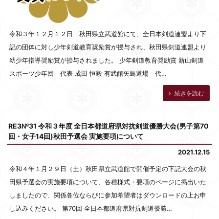
令和３年１２月１２日 秋田県立武道館にて、全日本剣道連盟より下
記の団体に対し少年剣道教育奨励賞が授与され、秋田県剣道連盟より
幼少年指導奨励賞が授与されました。 少年剣道教育奨励賞 新山剣道
スポーツ少年団 代表 成田 恒毅 有武館矢島道場 代…
続きを読む
RE3№31 令和３年度 全日本都道府県対抗剣道優勝大会(男子第70
回・女子14回)秋田予選会 実施要項について
2021.12.15
令和４年１月２９日（土）秋田県立武道館で開催予定の下記大会の秋
田県予選会の実施要項について、各種様式・要項のページに掲出いた
しましたので、関係各位ならびに参加希望者はダウンロードの上お申
し込みください。 第70回 全日本都道府県対抗剣道優勝…