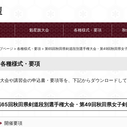
魁星旗大会
各種様式・要項
秋
プページ
>
各種様式・要項
>
第65回秋田県剣道段別選手権大会・第49回秋田県女
各種様式・要項
大会や講習会の申込書・要項等を、下記からダウンロードして
第65回秋田県剣道段別選手権大会・第49回秋田県女子
開催要項